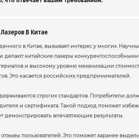
то, что отвечает вашим требованиям.
 Лазеров В Китае
енного в Китае, вызывает интерес у многих. Научн
и делают китайские лазеры конкурентоспособными
териалов и высокому уровню механизации стоимос
огов. Это касается российских предпринимателей.
идерживаются строгих стандартов. Потребители дол
дителя и сертификата. Такой подход поможет избеж
ут демонстрировать впечатляющие результаты.
е отзывы пользователей. Это поможет заранее выдел