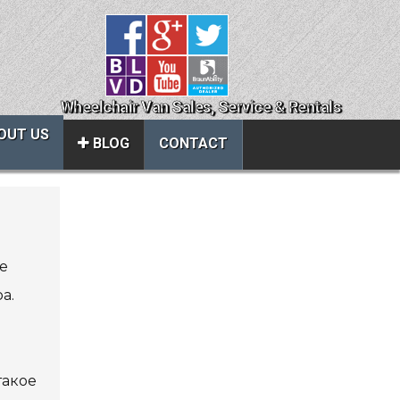
Wheelchair Van Sales, Service & Rentals
OUT US
BLOG
CONTACT
Close
About Us
е
ice
Contact Us
а.
About Us
Local Cities
al
Join Email Newsletter
такое