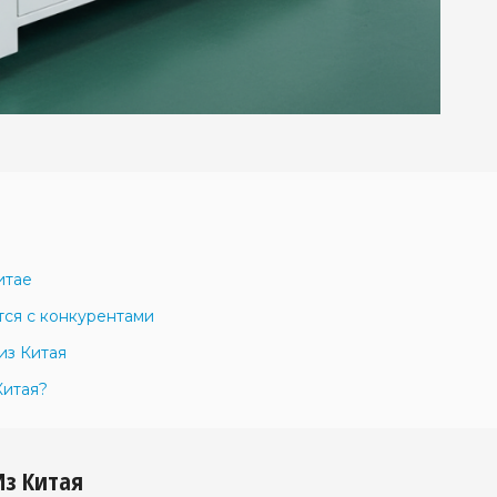
итае
тся с конкурентами
из Китая
Китая?
Из Китая