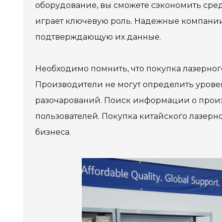
оборудование, вы сможете сэкономить сред
играет ключевую роль. Надежные компани
подтверждающую их данные.
978 Tommy Munro Dr
1251 Boltons Bra
Biloxi, MS 39532
Необходимо помнить, что покупка лазерног
Drive
Get Directions
Mobile, AL 36606
Производители не могут определить уровен
(228) 388-5700
Get Directions
разочарований. Поиск информации о произ
пользователей. Покупка китайского лазерн
(251) 471-10
бизнеса.