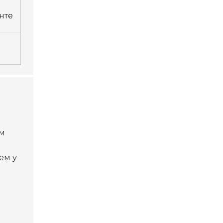
нте
ом
ем у