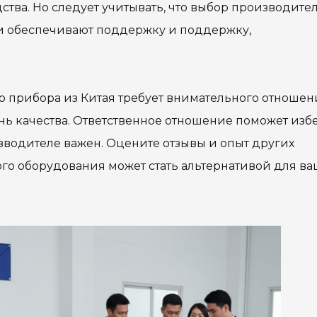
ства. Но следует учитывать, что выбор производите
Team Adaptive
Newsletter
и обеспечивают поддержку и поддержку,
1201 Harrison Ave.
3618 N. Pace Blvd
nch
Panama City, FL 32401
Pensacola, FL 3250
о прибора из Китая требует внимательного отношен
Get Directions
Get Directions
ь качества. Ответственное отношение поможет изб
(850) 522-0059
(850) 332-1688
водителе важен. Оцените отзывы и опыт других
ого оборудования может стать альтернативой для ва
88