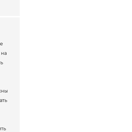
ые
 на
ть
жны
ать
ить