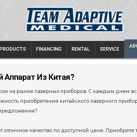
AB
PRODUCTS
FINANCING
RENTAL
SERVICE
й Аппарат Из Китая?
ucts
Resources
Vehicle Services
ом на рынке лазерных приборов. С каждым днем ​​вс
ons
All Resources
Wheelchair Van Serv
жность приобретения китайского лазерного прибор
s
Links
Driver Evaluations
о предложение?
FAQ
Veteran Services
Testimonials
Wheelchair Van Rent
отличное качество по доступной цене. Приобретя 
s
Blog