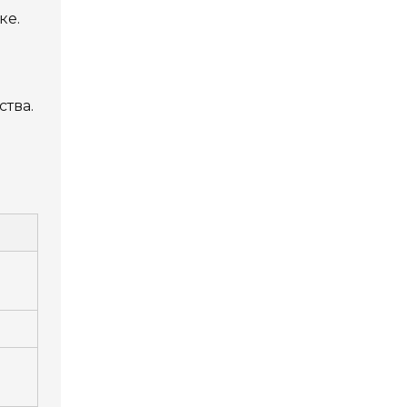
ке.
тва.