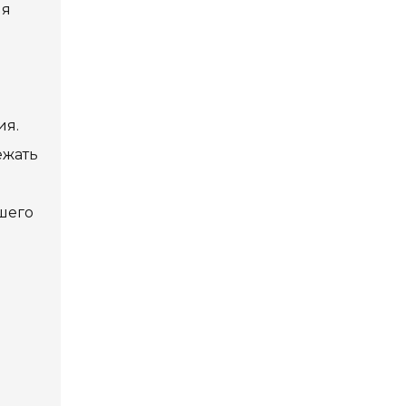
ля
Privacy Policy
5
Contact Us
ия.
ежать
User Login
шего