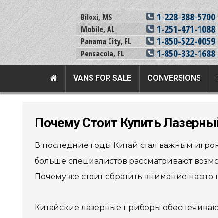
1-228-388-5700
Biloxi, MS
1-251-471-1088
Mobile, AL
1-850-522-0059
Panama City, FL
1-850-332-1688
Pensacola, FL
VANS FOR SALE
CONVERSIONS
Team Adaptive Full Menu
Почему Стоит Купить Лазерны
Vans For Sale
Mobility Prod
В последние годы Китай стал важным игрок
View All Inventory
Vehicle Conversi
больше специалистов рассматривают возмо
New Vans For Sale
Mobility Product
Почему же стоит обратить внимание на эт
Used Vans For Sale
Used Equipment
Financing Options
Scooter Lifts
Китайские лазерные приборы обеспечивают 
Sell Your Van
View All Product